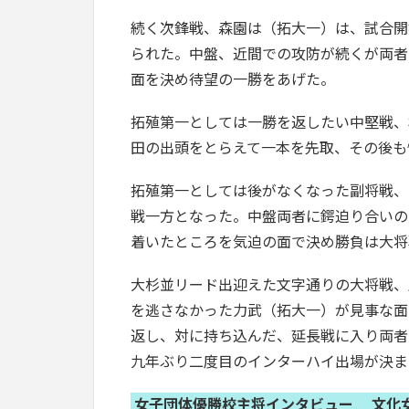
続く次鋒戦、森園は（拓大一）は、試合開
られた。中盤、近間での攻防が続くが両者
面を決め待望の一勝をあげた。
拓殖第一としては一勝を返したい中堅戦、
田の出頭をとらえて一本を先取、その後も
拓殖第一としては後がなくなった副将戦、
戦一方となった。中盤両者に鍔迫り合いの
着いたところを気迫の面で決め勝負は大将
大杉並リード出迎えた文字通りの大将戦、
を逃さなかった力武（拓大一）が見事な面
返し、対に持ち込んだ、延長戦に入り両者
九年ぶり二度目のインターハイ出場が決ま
女子団体優勝校主将インタビュー 文化女