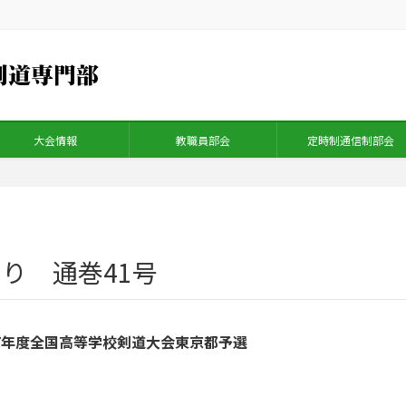
大会情報
教職員部会
定時制通信制部会
り 通巻41号
7年度全国高等学校剣道大会東京都予選