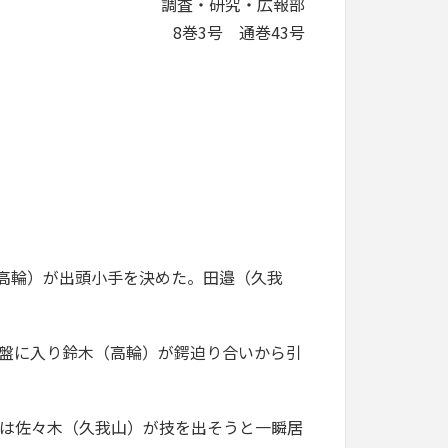
調査・研究・広報部
8巻3号 通巻43号
高輪）が出頭小手を決めた。田邉（久我
盤に入り鈴木（高輪）が鍔迫り合いから引
は佐々木（久我山）が技を出そうと一瞬居