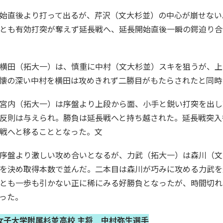
始直後より打って出るが、芹沢（文大杉並）の中心が崩せない
とも有効打突が奪えず延長戦へ、延長開始直後一瞬の鍔迫り合
横田（拓大一）は、慎重に中村（文大杉並）スキを狙うが、上
懐の深い中村を横田は攻めきれず二勝目がもたらされたと同時
宮内（拓大一）は序盤より上段から面、小手と鋭い打突を出し
反則は与えられ。勝負は延長戦へと持ち越された。延長戦突入
戦へと移ることとなった。文
序盤より激しい攻め合いとなるが、力武（拓大一）は森川（文
を決め取得本数で並んだ。二本目は森川が巧みに攻める力武を
とも一歩も引かない正に稀にみる好勝負となったが、時間切れ
った。
子大学附属杉並高校 主将 中村弥生選手