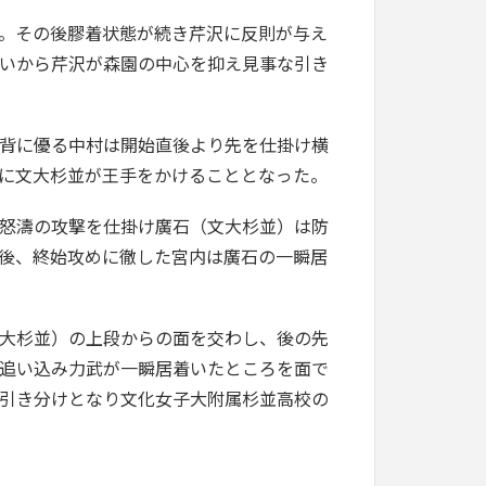
。その後膠着状態が続き芹沢に反則が与え
いから芹沢が森園の中心を抑え見事な引き
背に優る中村は開始直後より先を仕掛け横
に文大杉並が王手をかけることとなった。
怒濤の攻撃を仕掛け廣石（文大杉並）は防
後、終始攻めに徹した宮内は廣石の一瞬居
大杉並）の上段からの面を交わし、後の先
追い込み力武が一瞬居着いたところを面で
引き分けとなり文化女子大附属杉並高校の