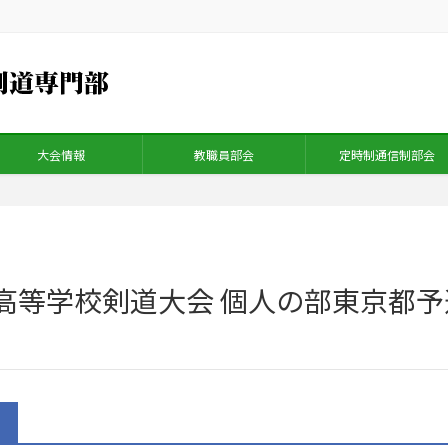
大会情報
教職員部会
定時制通信制部会
東高等学校剣道大会 個人の部東京都