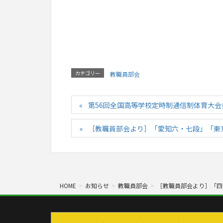
カテゴリー
教職員部会
第56回全国⾼等学校定時制通信制体育⼤
［教職員部会より］「愛知六・七段」「東
HOME
お知らせ
教職員部会
［教職員部会より］「四