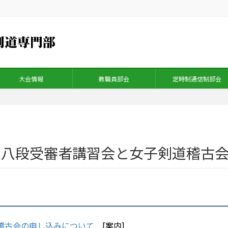
大会情報
教職員部会
定時制通信制部会
道八段受審者講習会と女子剣道稽古
稽古会の申し込みについて
[案内]