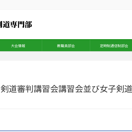
大会情報
教職員部会
定時制通信制部会
子剣道審判講習会講習会並び女子剣