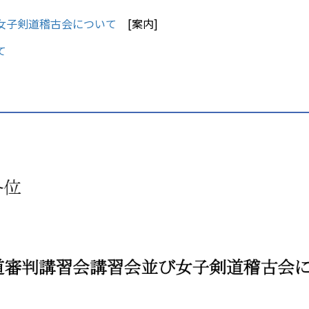
女子剣道稽古会について
[案内]
て