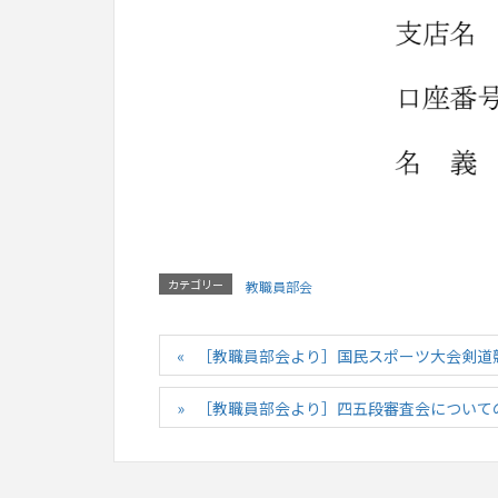
カテゴリー
教職員部会
［教職員部会より］国民スポーツ大会剣道
［教職員部会より］四五段審査会について