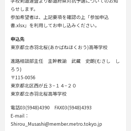
学校剣道連盟より都道府県対抗予選についてのお知
らせします。
参加希望者は、上記要項を確認の上「参加申込
書.xlsx」を利用してお申し込みください。
申込先
東京都立赤羽北桜(あかばねほくおう)高等学校
進路相談部主任 主幹教諭 武藏 史朗(むさし し
ろう)
〒115-0056
東京都北区西が丘３−１４−２０
東京都立赤羽北桜高等学校
電話03(5948)4390 FAX03(5948)4393
E-mail：
Shirou_Musashi@member.metro.tokyo.jp