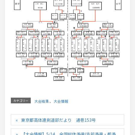
カテゴリー
大会結果
、
大会情報
東京都高体連剣道部だより 通巻153号
【大会情報】5/14 全国総体予選(支部予選・都予