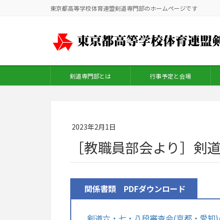
東京都高等学校体育連盟剣道専門部のホームページです
剣道専門部とは
行事予定と会場
2023年2月1日
［教職員部会より］剣道
関係書類 PDFダウンロード
剣道六・七・八段審査会(京都・愛知